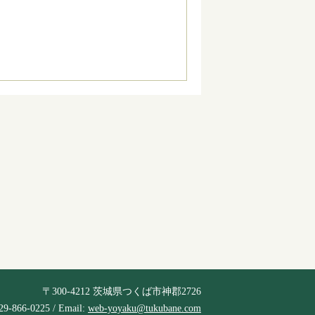
〒300-4212 茨城県つくば市神郡2726
29-866-0225 / Email:
web-yoyaku@tukubane.com